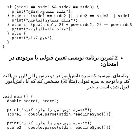
  if (side1 == side2 && side2 == side3) {

    print("مثلث متساوی‌الاضلاع");

  } else if (side1 == side2 || side2 == side3 || side1 
    print("مثلث متساوی‌الساقین");

  } else if (pow(side1, 2) + pow(side2, 2) == pow(side3
    print("مثلث قائم‌الزاویه");

  } else {

    print("هیچ کدام");

  }

2.تمرین برنامه نویسی تعیین قبولی یا مردودی در
امتحان:
برنامه‌ای بنویسید که نمره دانش‌آموز در دو درس را از کاربر دریافت
کند و با توجه به نمره قبولی (مثلاً 60) مشخص کند که آیا دانش‌آموز
قبول شده است یا خیر.
void main() {

  double score1, score2;

  print("نمره درس اول را وارد کنید:");

  score1 = double.parse(stdin.readLineSync()!);

  print("نمره درس دوم را وارد کنید:");

  score2 = double.parse(stdin.readLineSync()!);
