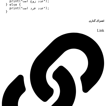
    print("عدد زوج است");

  } else {

    print("عدد فرد است");

اشتراک گذاری
Link