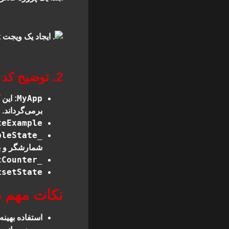
2. توضیح کد
MyApp
: این کلاس 
برمی‌گرداند.
teExample
_SetStateExampleState
شمارشگر و با
_incrementCounter
setState
:
نکات مهم در اس
استفاده بهینه از ate