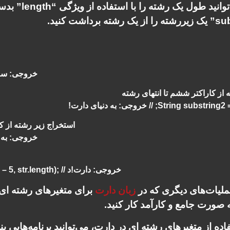
عنوان مثال، م
String substring1 = str.substring(0, 5); // 
 از کاراکتر ششم تا انتهای رشته
String); // خروجی: به دنیای دارت!
// استخراج زیر رشته از
String substring3 = str.substring(8, 10); // خروجی
String substring4 = str.substring(str.length – 5, str.length); // خروجی: دارت!د
عملیات‌های دیگری که در
زبان دارت
برای متغیرهای رشته ای و
 صورت جامع و کارآمد کار کنید.
فاده از متغیرهای رشته ای در دارت، می‌توانید برنامه‌هایی