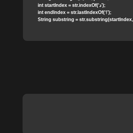
int startIndex = str.indexOf(‘د’);
int endIndex = str.lastIndexOf(‘!’);