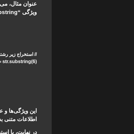
ویژگی “substring” یک زیررشته را از یک رشته برداشت کنید.
// استخراج زیر رشته
 substring2 = str.substring(6
این ویژگی‌ها و 
اطلاعات متنی به
در نهایت، با است